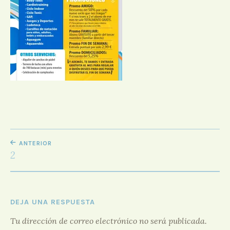
D
O
R
F
O
R
O
NAVEGACIÓN
ANTERIOR
DE
2
ENTRADAS
DEJA UNA RESPUESTA
Tu dirección de correo electrónico no será publicada.